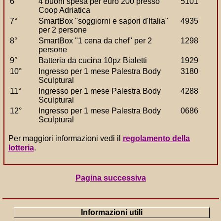
6°
4 buoni spesa per euro 200 presso
5101
Coop Adriatica
7°
SmartBox "soggiorni e sapori d'Italia"
4935
per 2 persone
8°
SmartBox "1 cena da chef" per 2
1298
persone
9°
Batteria da cucina 10pz Bialetti
1929
10°
Ingresso per 1 mese Palestra Body
3180
Sculptural
11°
Ingresso per 1 mese Palestra Body
4288
Sculptural
12°
Ingresso per 1 mese Palestra Body
0686
Sculptural
Per maggiori informazioni vedi il
regolamento della
lotteria
.
Pagina successiva
Informazioni utili