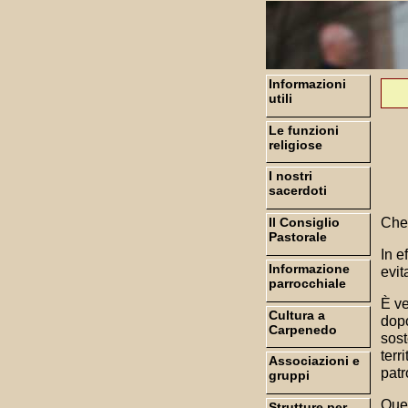
Informazioni
utili
Le funzioni
religiose
I nostri
sacerdoti
Che 
Il Consiglio
Pastorale
In e
Informazione
evit
parrocchiale
È ve
Cultura a
dopo
Carpenedo
sost
terr
Associazioni e
patr
gruppi
Ques
Strutture per