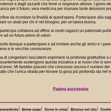
ndenze e dagli azzardi che forse si respirano altrove. I giorni d
anza per il futuro, vera medicina per risanare tante delusioni pr
infine da ricordare la finalità di quest'opera. Partecipare alla sa
iare un aiuto per chi è nel bisogno, per un'opera buona.
partecipa collabora ad offrire ai nostri ragazzi un patronato puli
re ad un futuro pieno di valori.
sorto dunque a partecipare e ad invitare anche gli amici e i pare
amo e le vecchie conoscenze.
a di congedarci lasciatemi esprimere la profonda gratitudine a 
ssantemente sostengono questa iniziativa e ai nuovi che si son
t'anno. Mi farebbe piacere che crescesse ancora il numero dei c
fatto che l'unica strada per trovare la gioia più profonda sta nel ren
Pagina successiva
p
recedente
H
ome page
T
orna in cima
R
icerca nel sito
Cooki