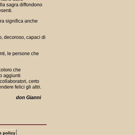
ella sagra diffondono
esenti.
gra significa anche
to, decoroso, capaci di
nti, le persone che
coloro che
o aggiunti
ollaboratori, certo
dere felici gli altri.
don Gianni
e policy