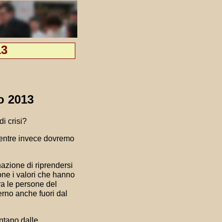
13
o 2013
i crisi?
 mentre invece dovremo
azione di riprendersi
pone i valori che hanno
ra le persone del
terno anche fuori dal
ontano dalle