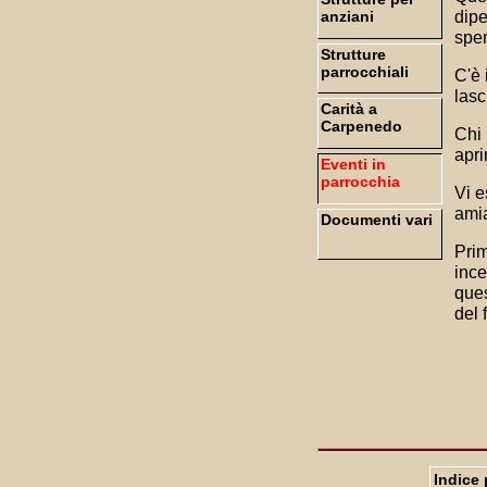
dipe
anziani
sper
Strutture
parrocchiali
C'è 
lasc
Carità a
Carpenedo
Chi 
apri
Eventi in
parrocchia
Vi e
ami
Documenti vari
Prim
ince
ques
del 
Indice