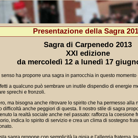
Presentazione della Sagra 20
Sagra di Carpenedo 2013
XXI edizione
da mercoledì 12 a lunedì 17 giugn
senso ha proporre una sagra in parrocchia in questo momento d
ffetti a qualcuno può sembrare un inutile dispendio di energie
are sprechi e fronzoli.
ro, ma bisogna anche ritrovare lo spirito che ha permesso alla n
 difficoltà anche peggiori di questa. Il nostro stile di sagra pro
enuto la realtà sociale anche nel passato: rafforza la coesione f
itorio, indica lo spirito di servizio e crea un clima di sostegno fra
onato.
ta sagra propone con semplicità la gioia e l'allegria fraterna, l