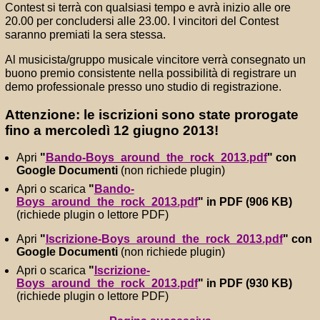
Contest si terrà con qualsiasi tempo e avrà inizio alle ore
20.00 per concludersi alle 23.00. I vincitori del Contest
saranno premiati la sera stessa.
Al musicista/gruppo musicale vincitore verrà consegnato un
buono premio consistente nella possibilità di registrare un
demo professionale presso uno studio di registrazione.
Attenzione: le iscrizioni sono state prorogate
fino a
mercoledì 12 giugno 2013
!
Apri
"
Bando-Boys_around_the_rock_2013.pdf
" con
Google Documenti
(non richiede plugin)
Apri o scarica
"
Bando-
Boys_around_the_rock_2013.pdf
" in PDF (906 KB)
(richiede plugin o lettore PDF)
Apri
"
Iscrizione-Boys_around_the_rock_2013.pdf
" con
Google Documenti
(non richiede plugin)
Apri o scarica
"
Iscrizione-
Boys_around_the_rock_2013.pdf
" in PDF (930 KB)
(richiede plugin o lettore PDF)